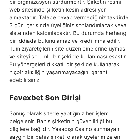
bir organizasyon sürdürmektir. Şirketin resmi
web sitesinde şirketin kesin adresi yer
almaktadır. Talebe cevap vermediğiniz takdirde
3 gün içerisinde üyeliğiniz sonlandırılacak veya
sistemden kaldırılacaktır. Bu durumda herhangi
bir iddiada bulunulamaz ve kredi imha edilir.
Tüm ziyaretçilerin site düzenlemelerine uyması
ve siteyi sorumlu bir şekilde kullanması esastır.
Bu yönergeleri dikkatli bir şekilde kullanarak
hiçbir aksiliğin yaşanmayacağını garanti
edebilirsiniz
Favexbet Son Girişi
Sonuç olarak sitede yaptığınız her işlem
belgelenir. Bahis şirketinin güvenilirliği bu
bilgilere bağlıdır. Yasadışı Casino sunmayan
saygın bir bahis şirketi olarak üyelerimize en