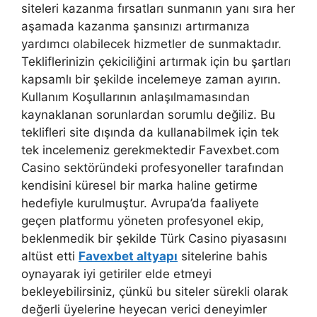
siteleri kazanma fırsatları sunmanın yanı sıra her
aşamada kazanma şansınızı artırmanıza
yardımcı olabilecek hizmetler de sunmaktadır.
Tekliflerinizin çekiciliğini artırmak için bu şartları
kapsamlı bir şekilde incelemeye zaman ayırın.
Kullanım Koşullarının anlaşılmamasından
kaynaklanan sorunlardan sorumlu değiliz. Bu
teklifleri site dışında da kullanabilmek için tek
tek incelemeniz gerekmektedir Favexbet.com
Casino sektöründeki profesyoneller tarafından
kendisini küresel bir marka haline getirme
hedefiyle kurulmuştur. Avrupa’da faaliyete
geçen platformu yöneten profesyonel ekip,
beklenmedik bir şekilde Türk Casino piyasasını
altüst etti
Favexbet altyapı
sitelerine bahis
oynayarak iyi getiriler elde etmeyi
bekleyebilirsiniz, çünkü bu siteler sürekli olarak
değerli üyelerine heyecan verici deneyimler