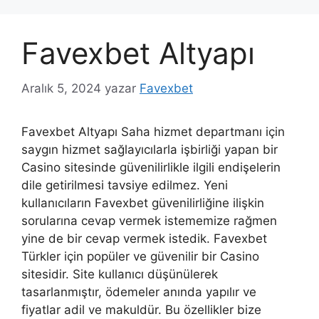
Favexbet Altyapı
Aralık 5, 2024
yazar
Favexbet
Favexbet Altyapı Saha hizmet departmanı için
saygın hizmet sağlayıcılarla işbirliği yapan bir
Casino sitesinde güvenilirlikle ilgili endişelerin
dile getirilmesi tavsiye edilmez. Yeni
kullanıcıların Favexbet güvenilirliğine ilişkin
sorularına cevap vermek istememize rağmen
yine de bir cevap vermek istedik. Favexbet
Türkler için popüler ve güvenilir bir Casino
sitesidir. Site kullanıcı düşünülerek
tasarlanmıştır, ödemeler anında yapılır ve
fiyatlar adil ve makuldür. Bu özellikler bize