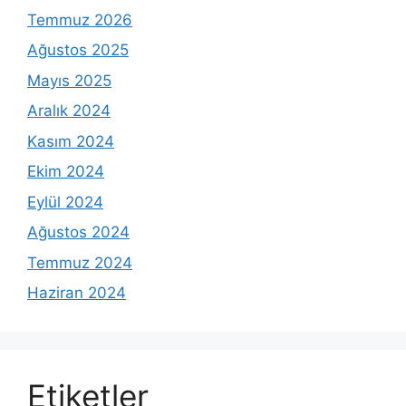
Temmuz 2026
Ağustos 2025
Mayıs 2025
Aralık 2024
Kasım 2024
Ekim 2024
Eylül 2024
Ağustos 2024
Temmuz 2024
Haziran 2024
Etiketler