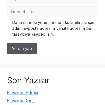
posta
İnternet
sitesi
Daha sonraki yorumlarımda kullanılması için
adım, e-posta adresim ve site adresim bu
tarayıcıya kaydedilsin.
Son Yazılar
Favexbet Adresi
Favexbet Giriş