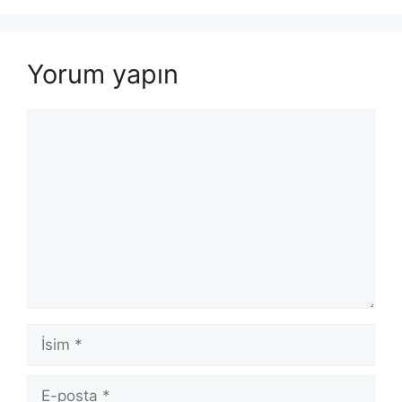
Yorum yapın
Yorum
İsim
E-