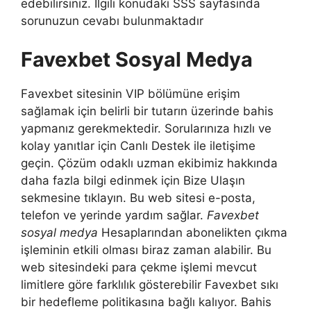
edebilirsiniz. İlgili konudaki SSS sayfasında
sorunuzun cevabı bulunmaktadır
Favexbet Sosyal Medya
Favexbet sitesinin VIP bölümüne erişim
sağlamak için belirli bir tutarın üzerinde bahis
yapmanız gerekmektedir. Sorularınıza hızlı ve
kolay yanıtlar için Canlı Destek ile iletişime
geçin. Çözüm odaklı uzman ekibimiz hakkında
daha fazla bilgi edinmek için Bize Ulaşın
sekmesine tıklayın. Bu web sitesi e-posta,
telefon ve yerinde yardım sağlar.
Favexbet
sosyal medya
Hesaplarından abonelikten çıkma
işleminin etkili olması biraz zaman alabilir. Bu
web sitesindeki para çekme işlemi mevcut
limitlere göre farklılık gösterebilir Favexbet sıkı
bir hedefleme politikasına bağlı kalıyor. Bahis