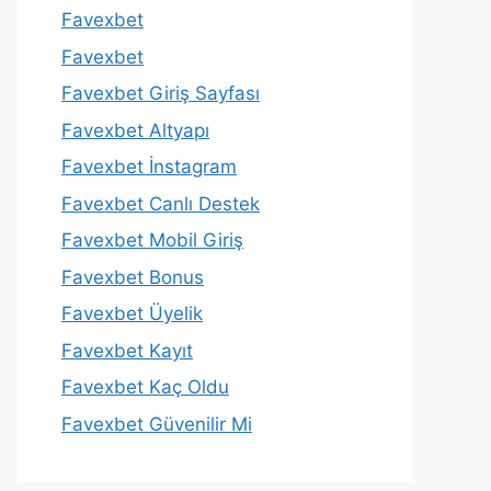
Favexbet
Favexbet
Favexbet Giriş Sayfası
Favexbet Altyapı
Favexbet İnstagram
Favexbet Canlı Destek
Favexbet Mobil Giriş
Favexbet Bonus
Favexbet Üyelik
Favexbet Kayıt
Favexbet Kaç Oldu
Favexbet Güvenilir Mi