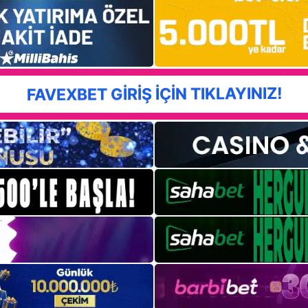
FAVEXBET GİRİŞ İÇİN TIKLAYINIZ!