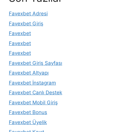
Favexbet Adresi
Favexbet Giriş
Favexbet
Favexbet
Favexbet
Favexbet Giriş Sayfası
Favexbet Altyapı
Favexbet İnstagram
Favexbet Canlı Destek
Favexbet Mobil Giriş
Favexbet Bonus
Favexbet Üyelik