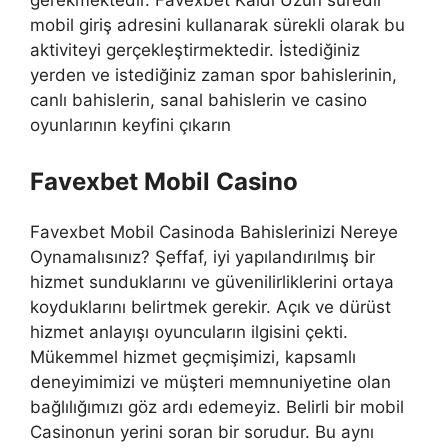
gerekmektedir. Favexbet Kaldı Uzun süredir
mobil giriş adresini kullanarak sürekli olarak bu
aktiviteyi gerçekleştirmektedir. İstediğiniz
yerden ve istediğiniz zaman spor bahislerinin,
canlı bahislerin, sanal bahislerin ve casino
oyunlarının keyfini çıkarın
Favexbet Mobil Casino
Favexbet Mobil Casinoda Bahislerinizi Nereye
Oynamalısınız? Şeffaf, iyi yapılandırılmış bir
hizmet sunduklarını ve güvenilirliklerini ortaya
koyduklarını belirtmek gerekir. Açık ve dürüst
hizmet anlayışı oyuncuların ilgisini çekti.
Mükemmel hizmet geçmişimizi, kapsamlı
deneyimimizi ve müşteri memnuniyetine olan
bağlılığımızı göz ardı edemeyiz. Belirli bir mobil
Casinonun yerini soran bir sorudur. Bu aynı