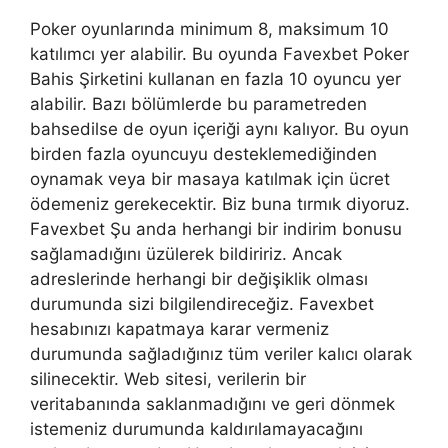
Poker oyunlarında minimum 8, maksimum 10
katılımcı yer alabilir. Bu oyunda Favexbet Poker
Bahis Şirketini kullanan en fazla 10 oyuncu yer
alabilir. Bazı bölümlerde bu parametreden
bahsedilse de oyun içeriği aynı kalıyor. Bu oyun
birden fazla oyuncuyu desteklemediğinden
oynamak veya bir masaya katılmak için ücret
ödemeniz gerekecektir. Biz buna tırmık diyoruz.
Favexbet Şu anda herhangi bir indirim bonusu
sağlamadığını üzülerek bildiririz. Ancak
adreslerinde herhangi bir değişiklik olması
durumunda sizi bilgilendireceğiz. Favexbet
hesabınızı kapatmaya karar vermeniz
durumunda sağladığınız tüm veriler kalıcı olarak
silinecektir. Web sitesi, verilerin bir
veritabanında saklanmadığını ve geri dönmek
istemeniz durumunda kaldırılamayacağını