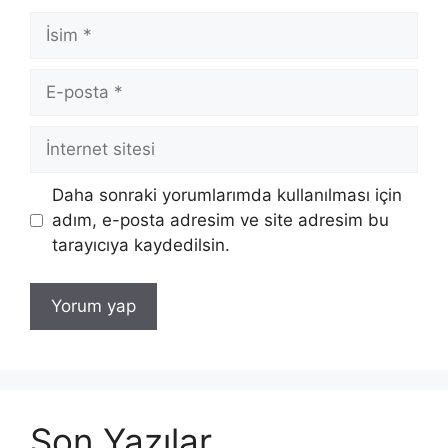
İsim
E-
posta
İnternet
sitesi
Daha sonraki yorumlarımda kullanılması için
adım, e-posta adresim ve site adresim bu
tarayıcıya kaydedilsin.
Son Yazılar