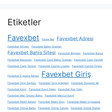
Etiketler
Favexbet
Favexbet Adresi
Favex Bet
Favexbet Altyapı
Favexbet Bahis Oranları
Favexbet Bahis Sitesi
Favexbet Bilgileri
Favexbet Bonus
Favexbet Bonusları
Favexbet Canlı Bahis Oranları
Favexbet Canlı Destek
Favexbet Canlı Yardım
Favexbet Casino Lisansı
Favexbet Casino Oyunu
Favexbet Giriş
Favexbet E-posta Adresi
Favexbet Giriş Sayfası
Favexbet Giriş İşlemleri
Favexbet Güvenilir Mi
Favexbet Kayıt
Favexbet Kayıt Talep
Favexbet Kaç Oldu
Favexbet Maç Öncesi Bahis
Favexbet Mevcut Kayıt
Favexbet Mobil Adresi
Favexbet Mobil Giriş
Favexbet Mobil Uygulama
Favexbet Online Bahis
Favexbet Online Casino
Favexbet Online Slotlar