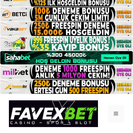
İçeriğe
atla
Menü