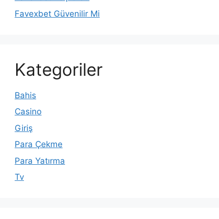
Favexbet Güvenilir Mi
Kategoriler
Bahis
Casino
Giriş
Para Çekme
Para Yatırma
Tv