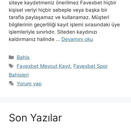
siteye kaydetmeniz önerilmez Favexbet hiçbir
kişisel veriyi hiçbir sebeple veya başka bir
tarafla paylaşamaz ve kullanamaz. Müşteri
bilgilerinin geçerliliği kayıt işlemi sırasındaki üye
işlemleriyle sınırlıdır. Siteden kaydınızı
kaldırmanız halinde …
Devamını oku
Kategoriler
Bahis
Etiketler
Favexbet Mevcut Kayıt
,
Favexbet Spor
Bahisleri
Yorum yap
Son Yazılar