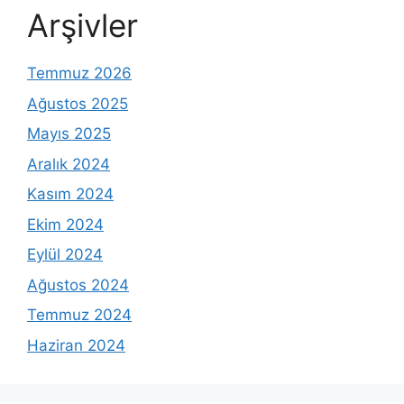
Arşivler
Temmuz 2026
Ağustos 2025
Mayıs 2025
Aralık 2024
Kasım 2024
Ekim 2024
Eylül 2024
Ağustos 2024
Temmuz 2024
Haziran 2024