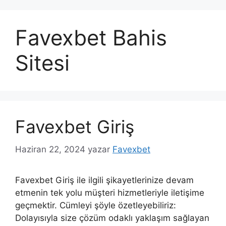
Favexbet Bahis
Sitesi
Favexbet Giriş
Haziran 22, 2024
yazar
Favexbet
Favexbet Giriş ile ilgili şikayetlerinize devam
etmenin tek yolu müşteri hizmetleriyle iletişime
geçmektir. Cümleyi şöyle özetleyebiliriz:
Dolayısıyla size çözüm odaklı yaklaşım sağlayan