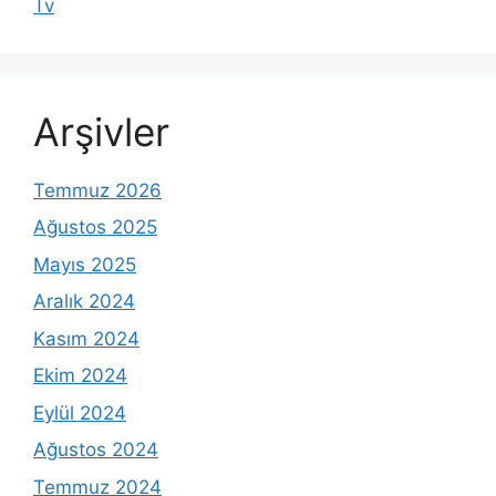
Tv
Arşivler
Temmuz 2026
Ağustos 2025
Mayıs 2025
Aralık 2024
Kasım 2024
Ekim 2024
Eylül 2024
Ağustos 2024
Temmuz 2024