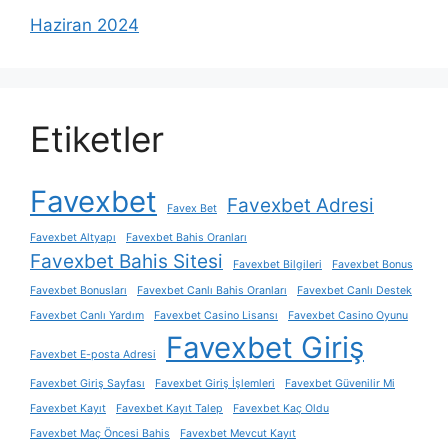
Haziran 2024
Etiketler
Favexbet
Favexbet Adresi
Favex Bet
Favexbet Altyapı
Favexbet Bahis Oranları
Favexbet Bahis Sitesi
Favexbet Bilgileri
Favexbet Bonus
Favexbet Bonusları
Favexbet Canlı Bahis Oranları
Favexbet Canlı Destek
Favexbet Canlı Yardım
Favexbet Casino Lisansı
Favexbet Casino Oyunu
Favexbet Giriş
Favexbet E-posta Adresi
Favexbet Giriş Sayfası
Favexbet Giriş İşlemleri
Favexbet Güvenilir Mi
Favexbet Kayıt
Favexbet Kayıt Talep
Favexbet Kaç Oldu
Favexbet Maç Öncesi Bahis
Favexbet Mevcut Kayıt