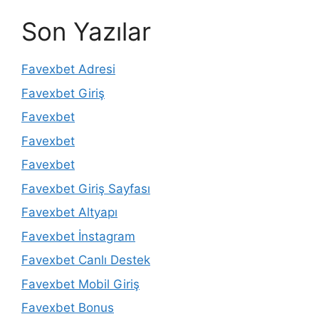
Son Yazılar
Favexbet Adresi
Favexbet Giriş
Favexbet
Favexbet
Favexbet
Favexbet Giriş Sayfası
Favexbet Altyapı
Favexbet İnstagram
Favexbet Canlı Destek
Favexbet Mobil Giriş
Favexbet Bonus