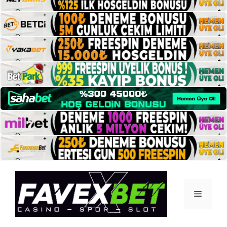
İçeriğe
atla
Menü