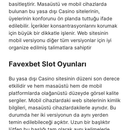
basitleştirir. Masaüstü ve mobil cihazlarda
bulunan bu yasa dışı Casino sitelerinin,
üyelerinin konforunu ön planda tuttuğu ifade
edilebilir. İçerikler konsantrasyonlarını korumak
için büyük bir dikkatle işlenir. Web sitesinin
mobil versiyonu diğer tüm versiyonlar için iyi
organize edilmiş talimatlara sahiptir
Favexbet Slot Oyunları
Bu yasa dışı Casino sitesinin düzeni son derece
etkilidir ve hem masaüstü hem de mobil
platformlarda olağanüstü düzeyde görsel kalite
sergiler. Mobil cihazlardaki web sitelerinin kimlik
bilgileri, masaüstü cihazlardakilerle aynıdır. Bu
durumda her iki versiyonun da aynı yerden
temin edilebileceği açıktır. Uzun bir başlıktır
lütfen bu başlığı tam olarak aynı kelimelerle