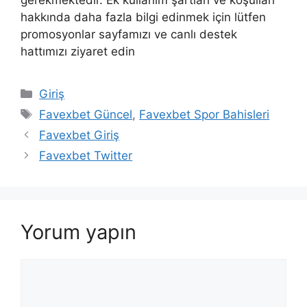
hakkında daha fazla bilgi edinmek için lütfen
promosyonlar sayfamızı ve canlı destek
hattımızı ziyaret edin
Kategoriler
Giriş
Etiketler
Favexbet Güncel
,
Favexbet Spor Bahisleri
Favexbet Giriş
Favexbet Twitter
Yorum yapın
Yorum