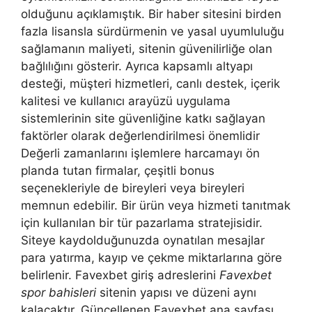
olduğunu açıklamıştık. Bir haber sitesini birden
fazla lisansla sürdürmenin ve yasal uyumluluğu
sağlamanın maliyeti, sitenin güvenilirliğe olan
bağlılığını gösterir. Ayrıca kapsamlı altyapı
desteği, müşteri hizmetleri, canlı destek, içerik
kalitesi ve kullanıcı arayüzü uygulama
sistemlerinin site güvenliğine katkı sağlayan
faktörler olarak değerlendirilmesi önemlidir
Değerli zamanlarını işlemlere harcamayı ön
planda tutan firmalar, çeşitli bonus
seçenekleriyle de bireyleri veya bireyleri
memnun edebilir. Bir ürün veya hizmeti tanıtmak
için kullanılan bir tür pazarlama stratejisidir.
Siteye kaydolduğunuzda oynatılan mesajlar
para yatırma, kayıp ve çekme miktarlarına göre
belirlenir. Favexbet giriş adreslerini
Favexbet
spor bahisleri
sitenin yapısı ve düzeni aynı
kalacaktır. Güncellenen Favexbet ana sayfası,