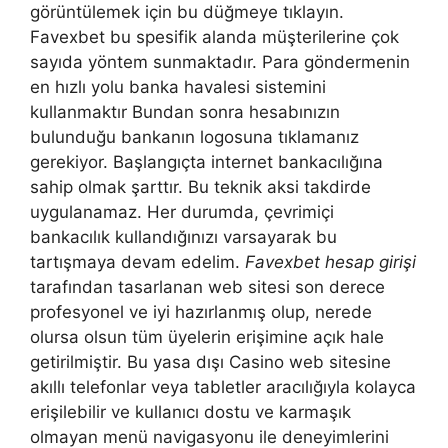
görüntülemek için bu düğmeye tıklayın.
Favexbet bu spesifik alanda müşterilerine çok
sayıda yöntem sunmaktadır. Para göndermenin
en hızlı yolu banka havalesi sistemini
kullanmaktır Bundan sonra hesabınızın
bulunduğu bankanın logosuna tıklamanız
gerekiyor. Başlangıçta internet bankacılığına
sahip olmak şarttır. Bu teknik aksi takdirde
uygulanamaz. Her durumda, çevrimiçi
bankacılık kullandığınızı varsayarak bu
tartışmaya devam edelim.
Favexbet hesap girişi
tarafından tasarlanan web sitesi son derece
profesyonel ve iyi hazırlanmış olup, nerede
olursa olsun tüm üyelerin erişimine açık hale
getirilmiştir. Bu yasa dışı Casino web sitesine
akıllı telefonlar veya tabletler aracılığıyla kolayca
erişilebilir ve kullanıcı dostu ve karmaşık
olmayan menü navigasyonu ile deneyimlerini