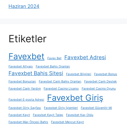
Haziran 2024
Etiketler
Favexbet
Favexbet Adresi
Favex Bet
Favexbet Altyapı
Favexbet Bahis Oranları
Favexbet Bahis Sitesi
Favexbet Bilgileri
Favexbet Bonus
Favexbet Bonusları
Favexbet Canlı Bahis Oranları
Favexbet Canlı Destek
Favexbet Canlı Yardım
Favexbet Casino Lisansı
Favexbet Casino Oyunu
Favexbet Giriş
Favexbet E-posta Adresi
Favexbet Giriş Sayfası
Favexbet Giriş İşlemleri
Favexbet Güvenilir Mi
Favexbet Kayıt
Favexbet Kayıt Talep
Favexbet Kaç Oldu
Favexbet Maç Öncesi Bahis
Favexbet Mevcut Kayıt