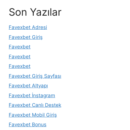
Son Yazılar
Favexbet Adresi
Favexbet Giriş
Favexbet
Favexbet
Favexbet
Favexbet Giriş Sayfası
Favexbet Altyapı
Favexbet İnstagram
Favexbet Canlı Destek
Favexbet Mobil Giriş
Favexbet Bonus