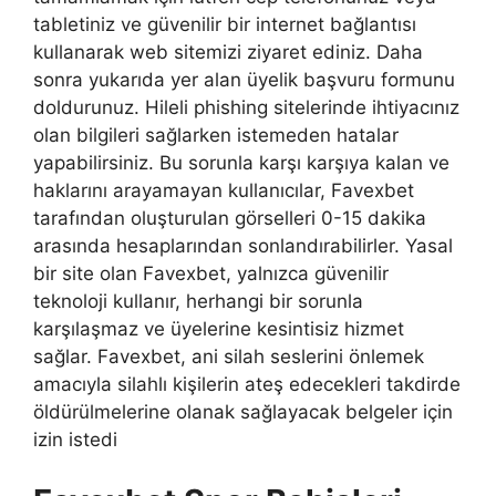
tabletiniz ve güvenilir bir internet bağlantısı
kullanarak web sitemizi ziyaret ediniz. Daha
sonra yukarıda yer alan üyelik başvuru formunu
doldurunuz. Hileli phishing sitelerinde ihtiyacınız
olan bilgileri sağlarken istemeden hatalar
yapabilirsiniz. Bu sorunla karşı karşıya kalan ve
haklarını arayamayan kullanıcılar, Favexbet
tarafından oluşturulan görselleri 0-15 dakika
arasında hesaplarından sonlandırabilirler. Yasal
bir site olan Favexbet, yalnızca güvenilir
teknoloji kullanır, herhangi bir sorunla
karşılaşmaz ve üyelerine kesintisiz hizmet
sağlar. Favexbet, ani silah seslerini önlemek
amacıyla silahlı kişilerin ateş edecekleri takdirde
öldürülmelerine olanak sağlayacak belgeler için
izin istedi