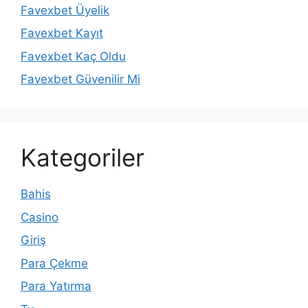
Favexbet Üyelik
Favexbet Kayıt
Favexbet Kaç Oldu
Favexbet Güvenilir Mi
Kategoriler
Bahis
Casino
Giriş
Para Çekme
Para Yatırma