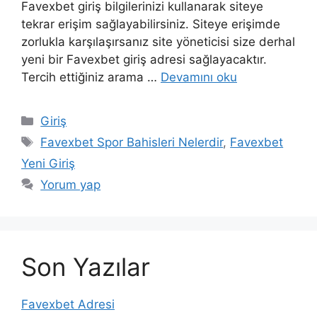
Favexbet giriş bilgilerinizi kullanarak siteye
tekrar erişim sağlayabilirsiniz. Siteye erişimde
zorlukla karşılaşırsanız site yöneticisi size derhal
yeni bir Favexbet giriş adresi sağlayacaktır.
Tercih ettiğiniz arama …
Devamını oku
Kategoriler
Giriş
Etiketler
Favexbet Spor Bahisleri Nelerdir
,
Favexbet
Yeni Giriş
Yorum yap
Son Yazılar
Favexbet Adresi