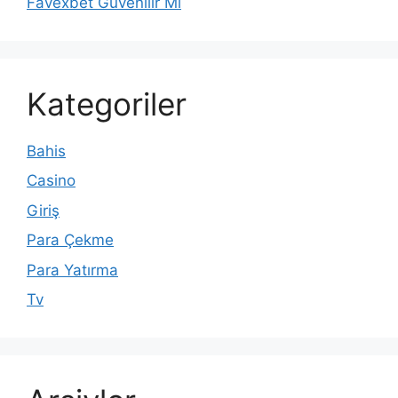
Favexbet Güvenilir Mi
Kategoriler
Bahis
Casino
Giriş
Para Çekme
Para Yatırma
Tv